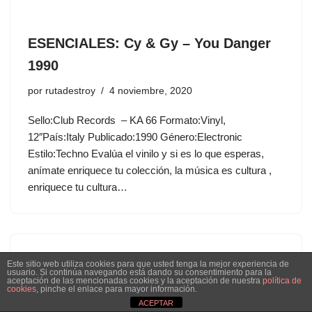
ESENCIALES: Cy & Gy ‎– You Danger
1990
por
rutadestroy
4 noviembre, 2020
Sello:Club Records ‎– KA 66 Formato:Vinyl,
12″País:Italy Publicado:1990 Género:Electronic
Estilo:Techno Evalúa el vinilo y si es lo que esperas,
anímate enriquece tu colección, la música es cultura ,
enriquece tu cultura…
Este sitio web utiliza cookies para que usted tenga la mejor experiencia de
usuario. Si continúa navegando está dando su consentimiento para la
aceptación de las mencionadas cookies y la aceptación de nuestra
política de
cookies
, pinche el enlace para mayor información.
ACEPTAR