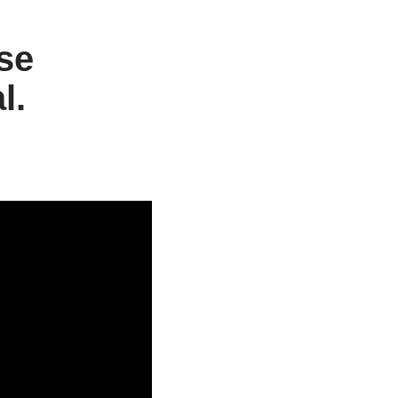
se
l.