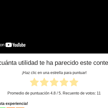
uánta utilidad te ha parecido este cont
¡Haz clic en una estrella para puntuar!
Promedio de puntuación
4.8
/ 5. Recuento de votos:
11
sta experiencia!