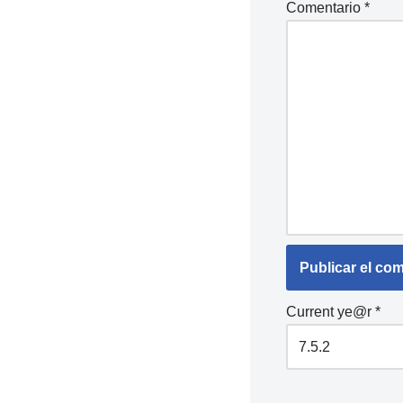
Comentario
*
Current ye@r
*