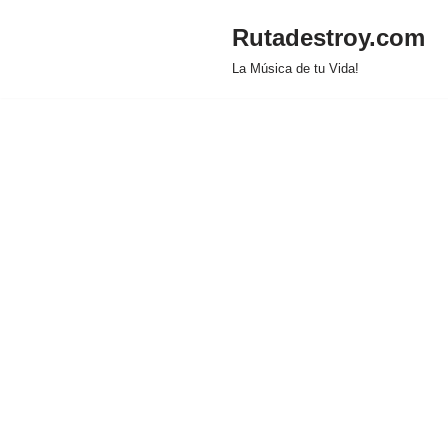
Rutadestroy.com
Saltar
La Música de tu Vida!
al
contenido