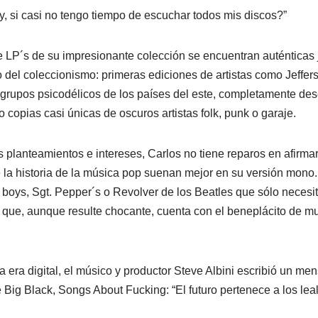
y, si casi no tengo tiempo de escuchar todos mis discos?”
de LP´s de su impresionante colección se encuentran auténticas 
 del coleccionismo: primeras ediciones de artistas como Jeffers
grupos psicodélicos de los países del este, completamente des
 copias casi únicas de oscuros artistas folk, punk o garaje.
 planteamientos e intereses, Carlos no tiene reparos en afirma
 la historia de la música pop suenan mejor en su versión mon
boys, Sgt. Pepper´s o Revolver de los Beatles que sólo necesit
n que, aunque resulte chocante, cuenta con el beneplácito de 
la era digital, el músico y productor Steve Albini escribió un men
 Big Black, Songs About Fucking: “El futuro pertenece a los lea