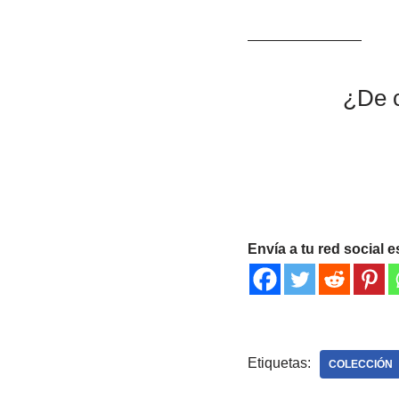
————————
¿De c
Envía a tu red social e
Etiquetas:
COLECCIÓN