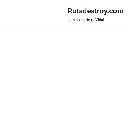
Rutadestroy.com
Saltar
La Música de tu Vida!
al
contenido