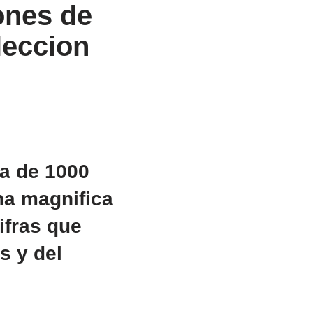
ones de
leccion
a de 1000
na magnifica
ifras que
s y del