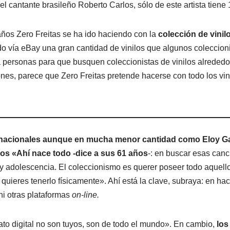
del cantante brasileño Roberto Carlos, sólo de este artista tiene 
años Zero Freitas se ha ido haciendo con la
colección de vinil
do vía eBay una gran cantidad de vinilos que algunos coleccion
 personas para que busquen coleccionistas de vinilos alreded
nes, parece que Zero Freitas pretende hacerse con todo los vini
nacionales aunque en mucha menor cantidad como Eloy Gal
os «Ahí nace todo -dice a sus 61 años
-: en buscar esas can
 y adolescencia. El coleccionismo es querer poseer todo aquello
, quieres tenerlo físicamente». Ahí está la clave, subraya: en hac
ni otras plataformas
on-line.
o digital no son tuyos, son de todo el mundo». En cambio,
los