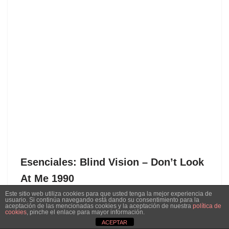
Esenciales: Blind Vision ‎– Don’t Look
At Me 1990
Este sitio web utiliza cookies para que usted tenga la mejor experiencia de
por
rutadestroy
22 febrero, 2019
usuario. Si continúa navegando está dando su consentimiento para la
aceptación de las mencionadas cookies y la aceptación de nuestra
política de
cookies
, pinche el enlace para mayor información.
Blind Vision ‎– Don’t Look At Me Label:New Zone ‎– NEZ
ACEPTAR