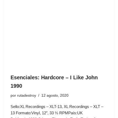
Esenciales: Hardcore ‎– I Like John
1990
por
rutadestroy
12 agosto, 2020
Sello:XL Recordings ‎– XLT-13, XL Recordings ‎– XLT –
13 Formato:Vinyl, 12″, 33 ⅓ RPMPaís:UK