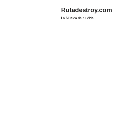
Rutadestroy.com
Saltar
La Música de tu Vida!
al
contenido