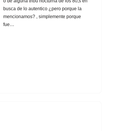
o de alguna tribu nocturna de los 80,s en
busca de lo autentico ¿pero porque la
mencionamos? , simplemente porque
fue…