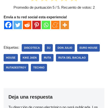
Promedio de puntuación
5
/ 5. Recuento de votos:
2
Envía a tu red social esta experiencia!
Etiquetas:
DISCOTECA
DJ
DON JULIO
EURO HOUSE
HOUSE
KIKE JAEN
RUTA
RUTA DEL BACALAO
RUTADESTROY
TECHNO
Deja una respuesta
Tu dirección de correo electrónico no será publicada.
Los