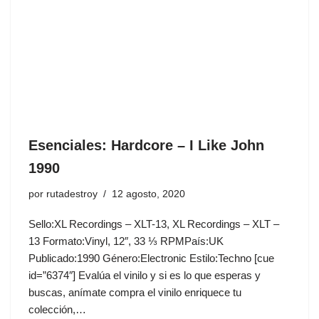
Esenciales: Hardcore ‎– I Like John
1990
por
rutadestroy
12 agosto, 2020
Sello:XL Recordings ‎– XLT-13, XL Recordings ‎– XLT –
13 Formato:Vinyl, 12″, 33 ⅓ RPMPaís:UK
Publicado:1990 Género:Electronic Estilo:Techno [cue
id=”6374″] Evalúa el vinilo y si es lo que esperas y
buscas, anímate compra el vinilo enriquece tu
colección,…