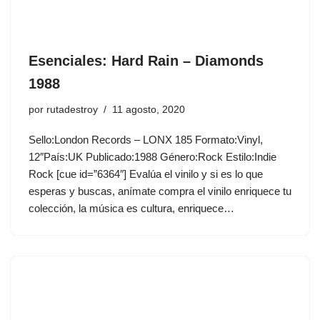
Esenciales: Hard Rain ‎– Diamonds
1988
por
rutadestroy
11 agosto, 2020
Sello:London Records ‎– LONX 185 Formato:Vinyl,
12″País:UK Publicado:1988 Género:Rock Estilo:Indie
Rock [cue id=”6364″] Evalúa el vinilo y si es lo que
esperas y buscas, anímate compra el vinilo enriquece tu
colección, la música es cultura, enriquece…
Este sitio web utiliza cookies para que usted tenga la mejor experiencia de
usuario. Si continúa navegando está dando su consentimiento para la
aceptación de las mencionadas cookies y la aceptación de nuestra
política de
cookies
, pinche el enlace para mayor información.
ACEPTAR