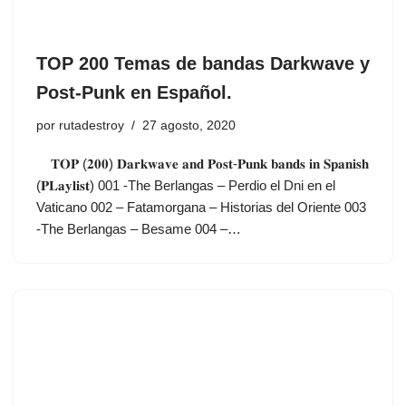
TOP 200 Temas de bandas Darkwave y
Post-Punk en Español.
por
rutadestroy
27 agosto, 2020
𝐓𝐎𝐏 (𝟐𝟎𝟎) 𝐃𝐚𝐫𝐤𝐰𝐚𝐯𝐞 𝐚𝐧𝐝 𝐏𝐨𝐬𝐭-𝐏𝐮𝐧𝐤 𝐛𝐚𝐧𝐝𝐬 𝐢𝐧 𝐒𝐩𝐚𝐧𝐢𝐬𝐡
(𝐏𝐋𝐚𝐲𝐥𝐢𝐬𝐭) 001 -The Berlangas – Perdio el Dni en el
Vaticano 002 – Fatamorgana – Historias del Oriente 003
-The Berlangas – Besame 004 –…