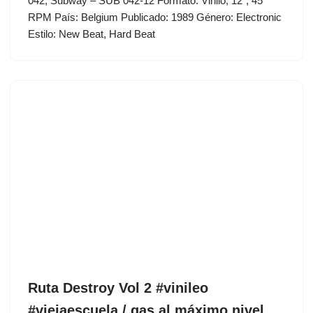
042, Subway – SUB 042-12 Formato: Vinilo, 12″, 45
RPM País: Belgium Publicado: 1989 Género: Electronic
Estilo: New Beat, Hard Beat
Ruta Destroy Vol 2 #vinileo
#viejaescuela / gas al máximo nivel .