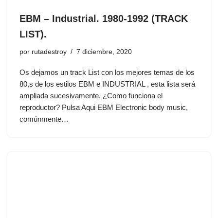
EBM – Industrial. 1980-1992 (TRACK
LIST).
por
rutadestroy
7 diciembre, 2020
Os dejamos un track List con los mejores temas de los
80,s de los estilos EBM e INDUSTRIAL , esta lista será
ampliada sucesivamente. ¿Como funciona el
reproductor? Pulsa Aqui EBM Electronic body music,
comúnmente…
Este sitio web utiliza cookies para que usted tenga la mejor experiencia de
usuario. Si continúa navegando está dando su consentimiento para la
aceptación de las mencionadas cookies y la aceptación de nuestra
política de
cookies
, pinche el enlace para mayor información.
ACEPTAR