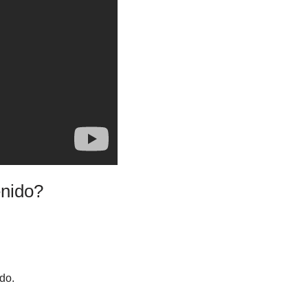
enido?
do.