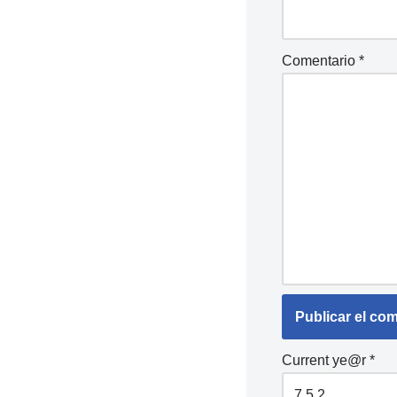
Comentario
*
Current ye@r
*