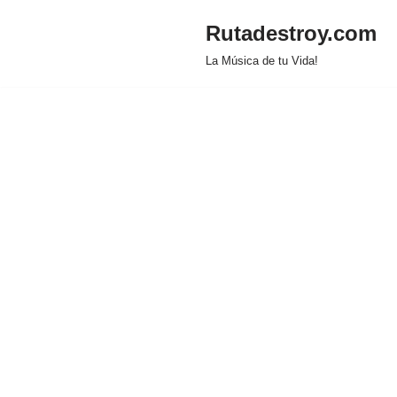
Rutadestroy.com
Saltar
La Música de tu Vida!
al
contenido