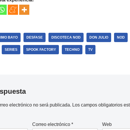
IMO BAYO
DESFASE
DISCOTECA NOD
DON JULIO
NOD
SERIES
SPOOK FACTORY
TECHNO
TV
espuesta
rreo electrónico no será publicada.
Los campos obligatorios e
Correo electrónico
*
Web