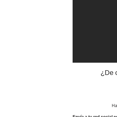
¿De c
Ha
Envía a tu red social e