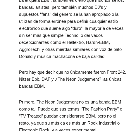
La etiqueta EBM, también es cierto que muchos sellos,
bandas, artistas, pero también muchos DJ’s y
supuestos “fans” del género se la han apropiado o la
utilizan de forma errónea para definir cualquier estilo
electrónico que suene algo “duro”, la mayoría de veces
sin ser más que simple Techno, o derivados
decepcionantes como el Hellektro, Harsh-EBM,
AggroTech, y otras mierdas similares con voz de pato
Donald y música machacona de baja calidad.
Pero hay que decir que no únicamente fueron Front 242,
Nitzer Ebb, DAF y ¿The Neon Judgement? las únicas
bandas EBM.
Primero, The Neon Judgement no es una banda EBM
como tal. Puede que sus temas “The Fashion Party” o
“TV Treated” puedan considerarse EBM, pero no el
resto, ya que su música es más un Rock Industrial o
Electronic Rock, y a veces experimental.