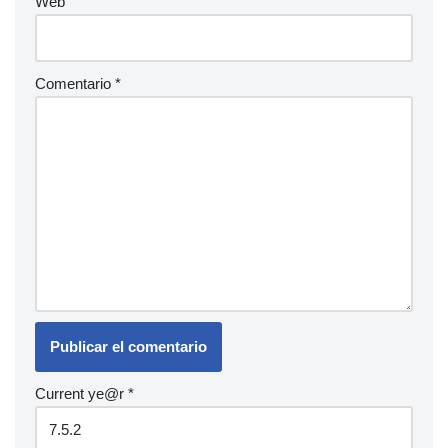
Web
Comentario
*
Current ye@r
*