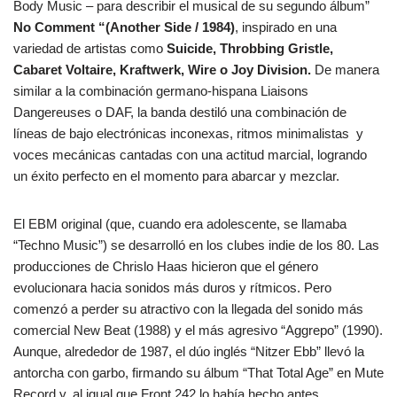
Body Music – para describir el musical de su segundo álbum”
No Comment “(Another Side / 1984)
, inspirado en una
variedad de artistas como
Suicide, Throbbing Gristle,
Cabaret Voltaire, Kraftwerk, Wire o Joy Division.
De manera
similar a la combinación germano-hispana Liaisons
Dangereuses o DAF, la banda destiló una combinación de
líneas de bajo electrónicas inconexas, ritmos minimalistas y
voces mecánicas cantadas con una actitud marcial, logrando
un éxito perfecto en el momento para abarcar y mezclar.
El EBM original (que, cuando era adolescente, se llamaba
“Techno Music”) se desarrolló en los clubes indie de los 80. Las
producciones de Chrislo Haas hicieron que el género
evolucionara hacia sonidos más duros y rítmicos. Pero
comenzó a perder su atractivo con la llegada del sonido más
comercial New Beat (1988) y el más agresivo “Aggrepo” (1990).
Aunque, alrededor de 1987, el dúo inglés “Nitzer Ebb” llevó la
antorcha con garbo, firmando su álbum “That Total Age” en Mute
Record y, al igual que Front 242 lo había hecho antes,