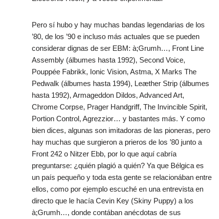
Pero sí hubo y hay muchas bandas legendarias de los
’80, de los ’90 e incluso más actuales que se pueden
considerar dignas de ser EBM: à;Grumh…, Front Line
Assembly (álbumes hasta 1992), Second Voice,
Pouppée Fabrikk, Ionic Vision, Astma, X Marks The
Pedwalk (álbumes hasta 1994), Leæther Strip (álbumes
hasta 1992), Armageddon Dildos, Advanced Art,
Chrome Corpse, Prager Handgriff, The Invincible Spirit,
Portion Control, Agrezzior… y bastantes más. Y como
bien dices, algunas son imitadoras de las pioneras, pero
hay muchas que surgieron a prieros de los ’80 junto a
Front 242 o Nitzer Ebb, por lo que aquí cabría
preguntarse: ¿quién plagió a quién? Ya que Bélgica es
un país pequeño y toda esta gente se relacionában entre
ellos, como por ejemplo escuché en una entrevista en
directo que le hacía Cevin Key (Skiny Puppy) a los
à;Grumh…, donde contában anécdotas de sus