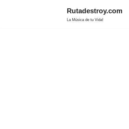
Rutadestroy.com
Saltar
La Música de tu Vida!
al
contenido