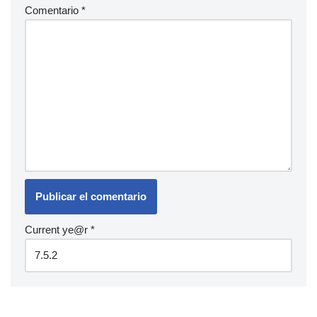
Comentario
*
Current ye@r
*