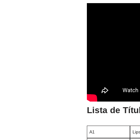
Lista de Títu
A1
Lip