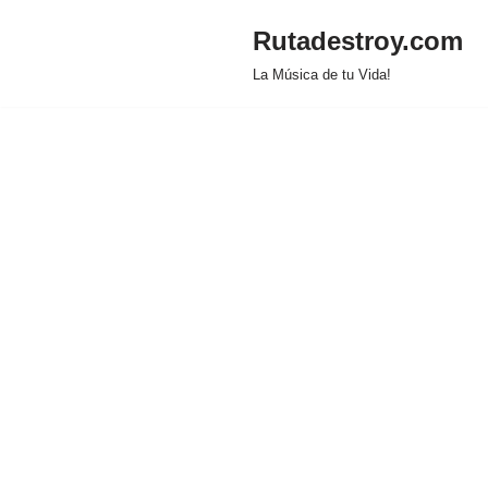
Rutadestroy.com
Saltar
La Música de tu Vida!
al
contenido