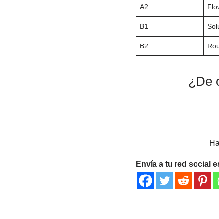
A2
Flo
B1
Sol
B2
Rou
¿De c
Ha
Envía a tu red social e