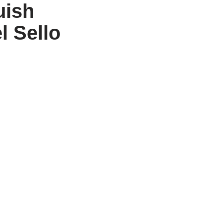
uish
l Sello