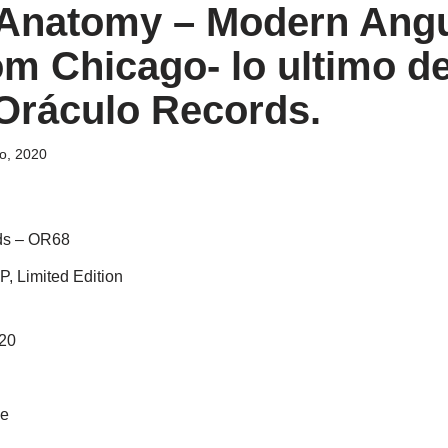
 Anatomy ‎– Modern Ang
om Chicago- lo ultimo de
Oráculo Records.
o, 2020
ds ‎– OR68
P, Limited Edition
20
ve