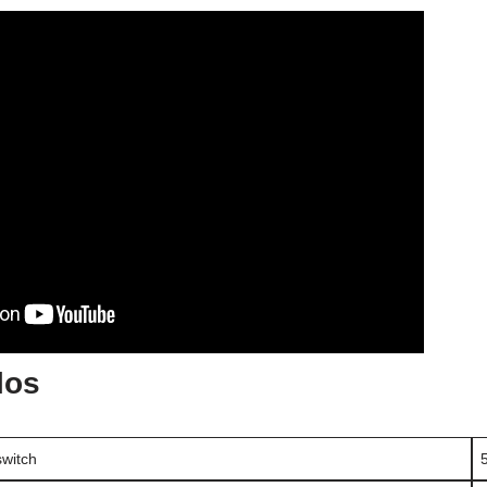
los
switch