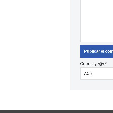
Current ye@r
*