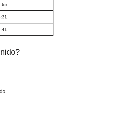
5:55
5:31
5:41
enido?
do.