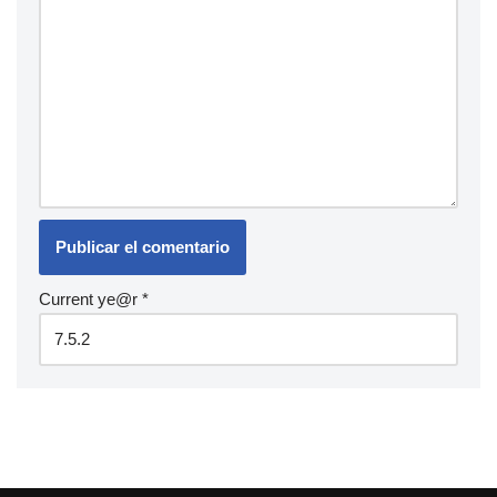
Current ye@r
*