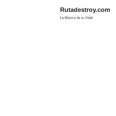
Rutadestroy.com
Saltar
La Música de tu Vida!
al
contenido