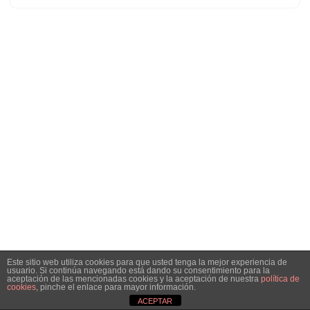
Este sitio web utiliza cookies para que usted tenga la mejor experiencia de
usuario. Si continúa navegando está dando su consentimiento para la
aceptación de las mencionadas cookies y la aceptación de nuestra
política de
cookies
, pinche el enlace para mayor información.
Neve
| Funciona gracias a
WordPress
ACEPTAR