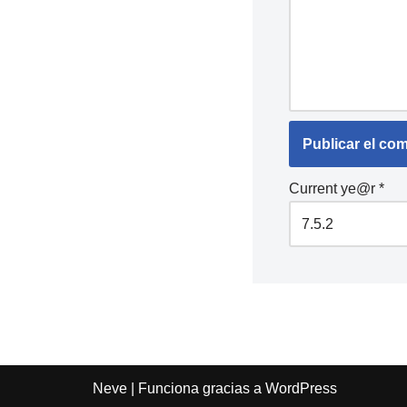
Current ye@r
*
Neve
| Funciona gracias a
WordPress