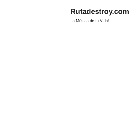
Rutadestroy.com
Saltar
La Música de tu Vida!
al
contenido