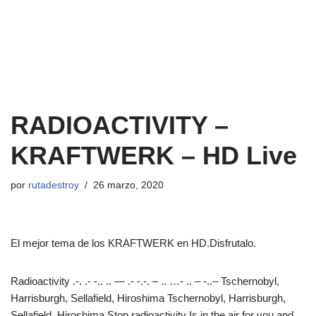
RADIOACTIVITY –
KRAFTWERK – HD Live
por
rutadestroy
26 marzo, 2020
El mejor tema de los KRAFTWERK en HD.Disfrutalo.
Radioactivity .-. .- -.. .. — .- -.-. – .. …- .. – -..– Tschernobyl,
Harrisburgh, Sellafield, Hiroshima Tschernobyl, Harrisburgh,
Sellafield, Hiroshima Stop radioactivity Is in the air for you and