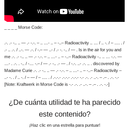
_ _ _ _ Morse Code:
.-. .- -.. .. — .- -.-. – .. …- .. – -..– Radioactivity .. … / .. -. / – …. . /
.- .. .-. / ..-. — .-. / -.– — ..- / .- -. -.. / — . Is in the air for you and
me .-. .- -.. .. — .- -.-. – .. …- .. – -..– Radioactivity -.. .. … -.-. —
…- . .-. . -.. / -… -.– / — .- -.. .- — . / -.-. ..- .-. .. . discovered by
Madame Curie .-. .- -.. .. — .- -.-. – .. …- .. – -..– Radioactivity –
..- -. . / .. -. / – — / – …. . / .-.-.- .-.-.- .-.-.- -.- .-. .- ..-. – .– . .-. -.-
[Note: Kraftwerk in Morse Code is -.- .-. .- ..-. – .– . .-. -.-]
¿De cuánta utilidad te ha parecido
este contenido?
¡Haz clic en una estrella para puntuar!