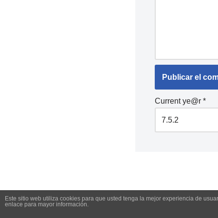
Current ye@r
*
Este sitio web utiliza cookies para que usted tenga la mejor experiencia de us
enlace para mayor información.
Neve
| Funciona gracias a
WordPress