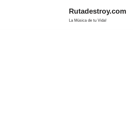
Rutadestroy.com
Saltar
La Música de tu Vida!
al
contenido