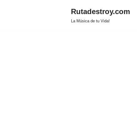
Rutadestroy.com
Saltar
La Música de tu Vida!
al
contenido