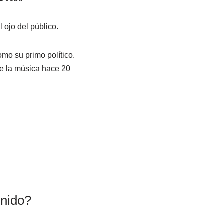
 ojo del público.
omo su primo político.
de la música hace 20
enido?