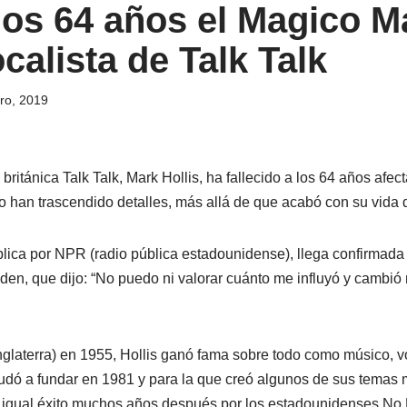
los 64 años el Magico M
ocalista de Talk Talk
ro, 2019
 británica Talk Talk, Mark Hollis, ha fallecido a los 64 años afe
 han trascendido detalles, más allá de que acabó con su vida 
blica por NPR (radio pública estadounidense), llega confirmada 
den, que dijo: “No puedo ni valorar cuánto me influyó y cambió
glaterra) en 1955, Hollis ganó fama sobre todo como músico, v
udó a fundar en 1981 y para la que creó algunos de sus temas m
n igual éxito muchos años después por los estadounidenses No