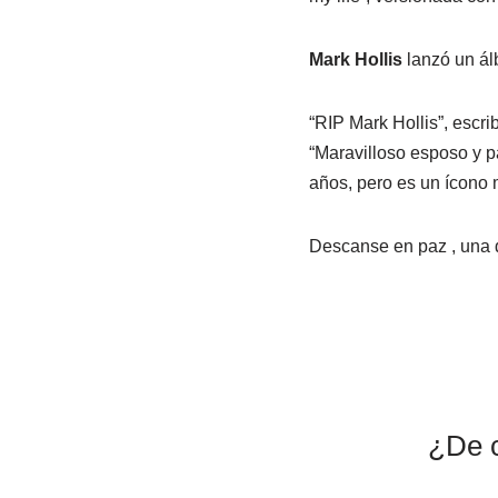
Mark Hollis
lanzó un ál
“RIP Mark Hollis”, escri
“Maravilloso esposo y p
años, pero es un ícono mu
Descanse en paz , una d
¿De c