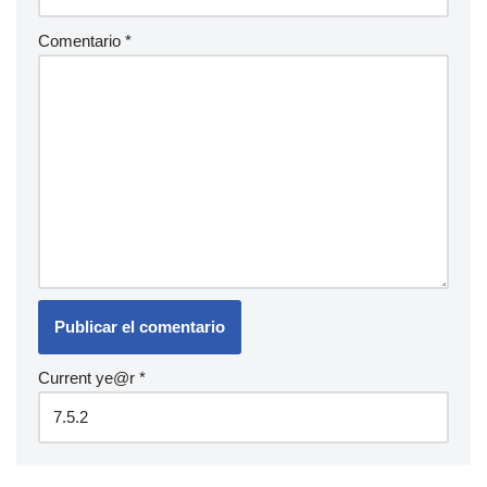
Comentario
*
Current ye@r
*