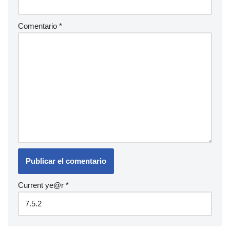
Comentario
*
Current ye@r
*