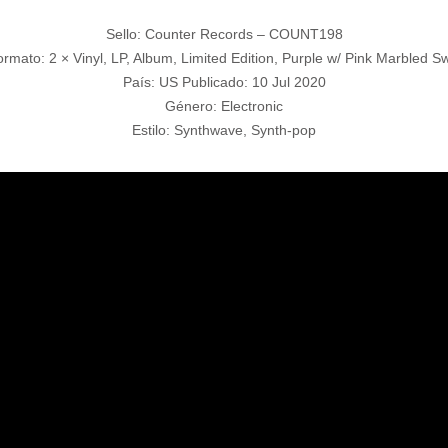
Sello: Counter Records ‎– COUNT198
rmato: 2 × Vinyl, LP, Album, Limited Edition, Purple w/ Pink Marbled Sw
País: US Publicado: 10 Jul 2020
Género: Electronic
Estilo: Synthwave, Synth-pop