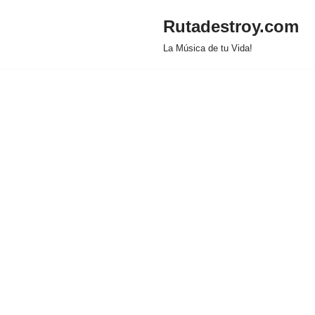
Rutadestroy.com
Saltar
La Música de tu Vida!
al
contenido