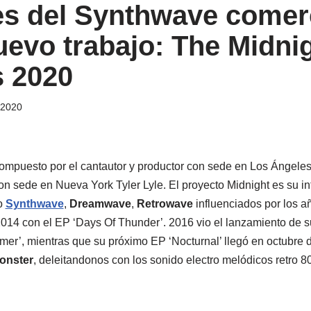
s del Synthwave comer
evo trabajo: The Midnig
 2020
, 2020
ompuesto por el cantautor y productor con sede en Los Ángele
on sede en Nueva York Tyler Lyle. El proyecto Midnight es su in
do
Synthwave
,
Dreamwave
,
Retrowave
influenciados por los a
014 con el EP ‘Days Of Thunder’. 2016 vio el lanzamiento de s
er’, mientras que su próximo EP ‘Nocturnal’ llegó en octubre d
onster
, deleitandonos con los sonido electro melódicos retro 8