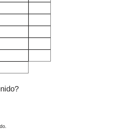
enido?
do.