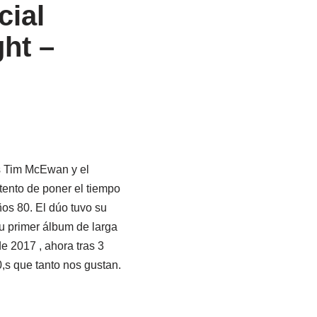
cial
ht ‎–
s Tim McEwan y el
tento de poner el tiempo
ños 80. El dúo tuvo su
u primer álbum de larga
e 2017 , ahora tras 3
0,s que tanto nos gustan.