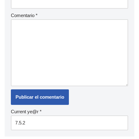
Comentario
*
Current ye@r
*