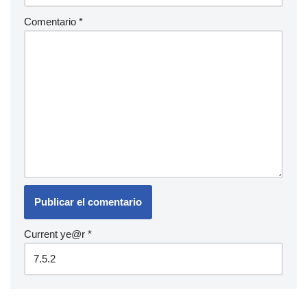
Comentario
*
Current ye@r
*