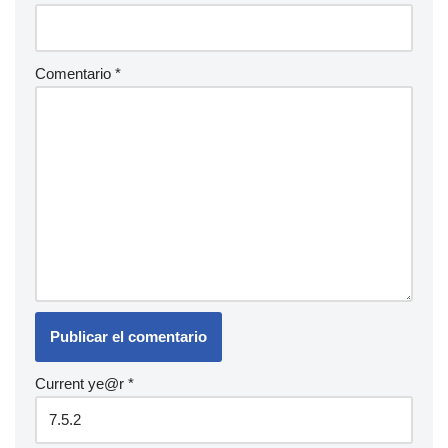
Comentario
*
Current ye@r
*