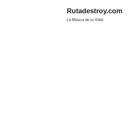
Rutadestroy.com
Saltar
La Música de tu Vida!
al
contenido