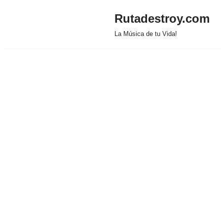
Rutadestroy.com
Saltar
La Música de tu Vida!
al
contenido