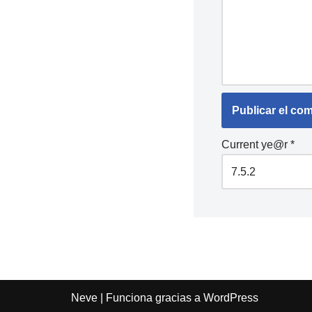
Current ye@r
*
Neve
| Funciona gracias a
WordPress