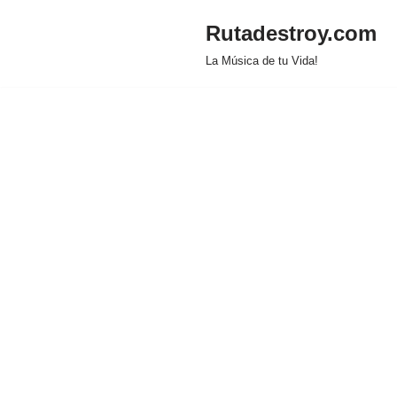
Rutadestroy.com
Saltar
La Música de tu Vida!
al
contenido