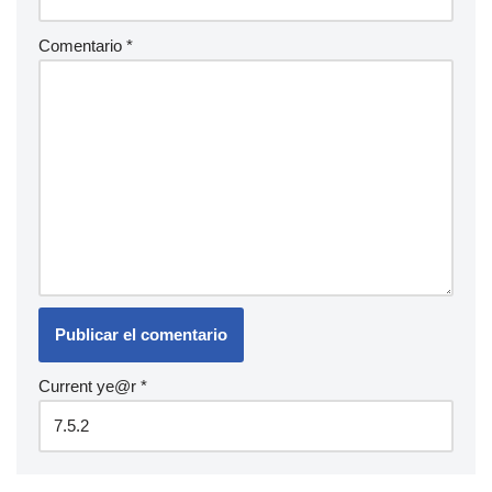
Comentario
*
Current ye@r
*