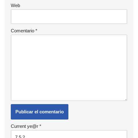
Web
Comentario
*
Current ye@r
*