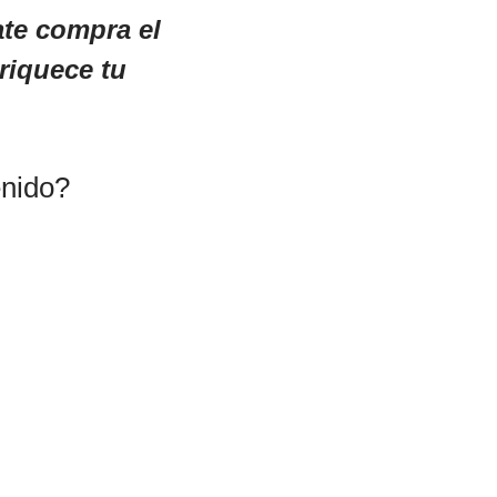
ate compra el
nriquece tu
enido?