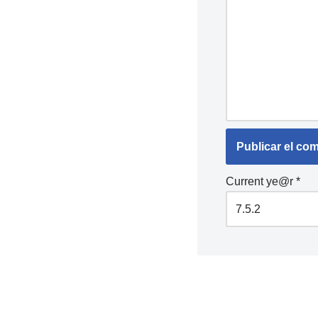
Current ye@r
*