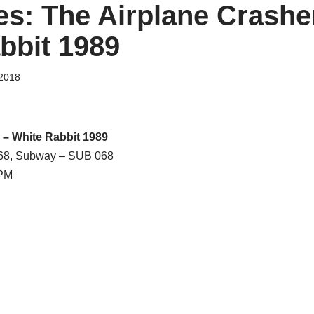
es: The Airplane Crasher
bbit 1989
 2018
‎– White Rabbit 1989
68, Subway ‎– SUB 068
RPM