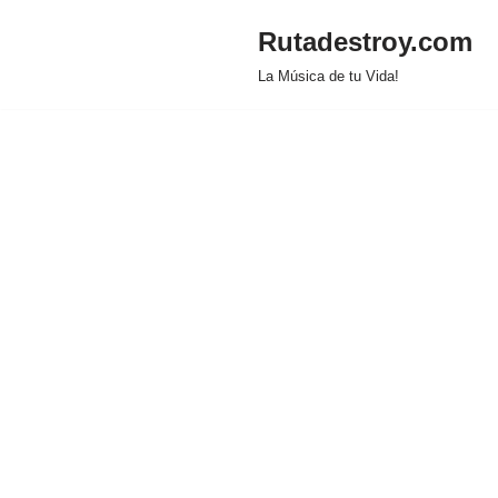
Rutadestroy.com
Saltar
La Música de tu Vida!
al
contenido