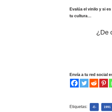
Evalúa el vinilo y si e
tu cultura…
¿De c
Envía a tu red social e
Etiquetas:
-E-
1991