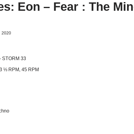
s: Eon ‎– Fear : The Min
, 2020
 ‎– STORM 33
 33 ⅓ RPM, 45 RPM
echno