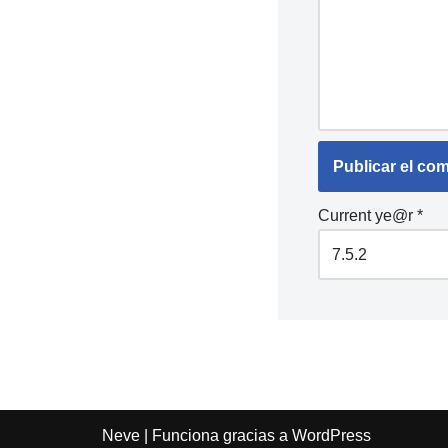
Current ye@r
*
Neve
| Funciona gracias a
WordPress