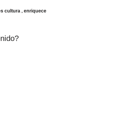
es cultura , enriquece
enido?