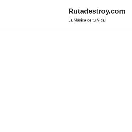
Rutadestroy.com
Saltar
La Música de tu Vida!
al
contenido