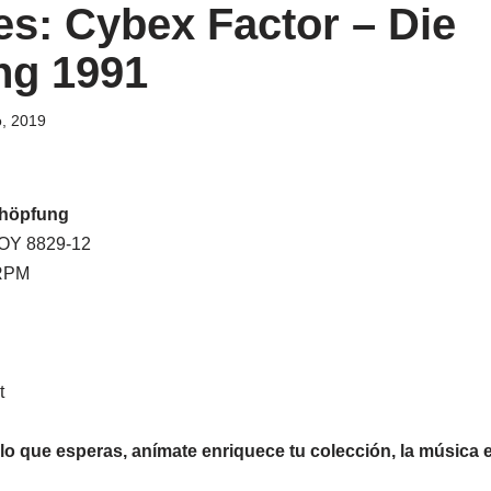
s: Cybex Factor ‎– Die
ng 1991
, 2019
chöpfung
BOY 8829-12
 RPM
t
s lo que esperas, anímate enriquece tu colección, la música 