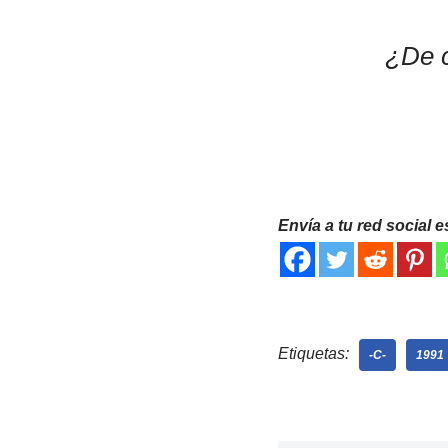
¿De c
Envía a tu red social e
Etiquetas:
-C-
1991