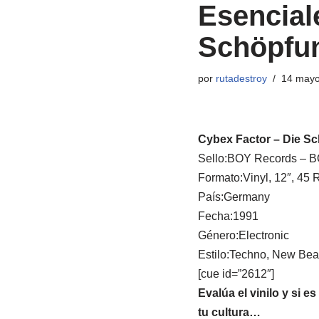
Esenciale
Schöpfu
por
rutadestroy
14 mayo
Cybex Factor ‎– Die S
Sello:BOY Records ‎– 
Formato:Vinyl, 12″, 45
País:Germany
Fecha:1991
Género:Electronic
Estilo:Techno, New Bea
[cue id=”2612″]
Evalúa el vinilo y si e
tu cultura…