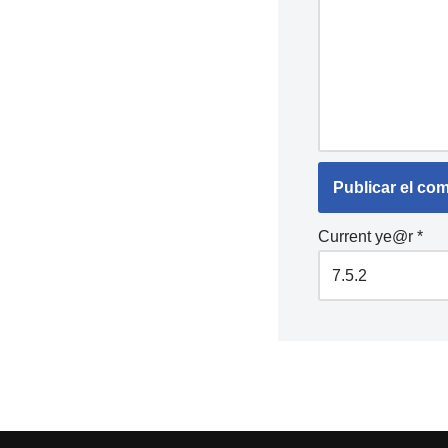
Current ye@r
*