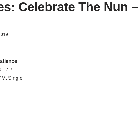
es: Celebrate The Nun ‎–
 2019
Patience
 012-7
PM, Single