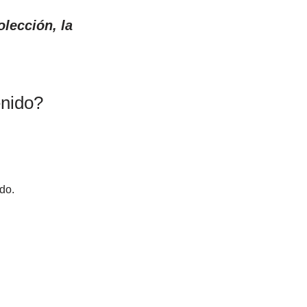
olección, la
enido?
do.