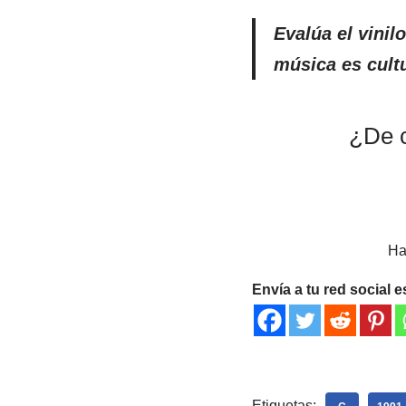
Evalúa el vinil
música es cultu
¿De c
Ha
Envía a tu red social e
Etiquetas: