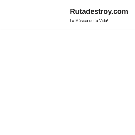
Rutadestroy.com
Saltar
La Música de tu Vida!
al
contenido