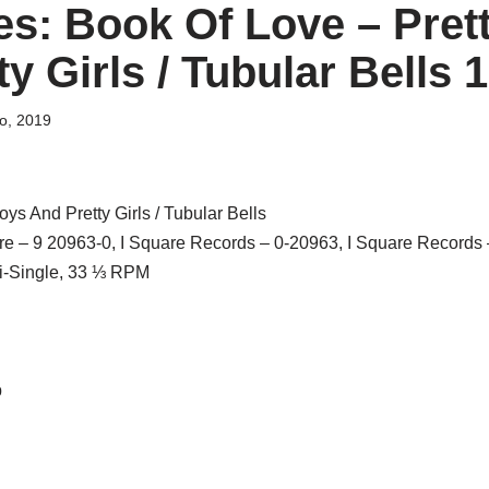
es: Book Of Love ‎– Pret
y Girls / Tubular Bells 
o, 2019
oys And Pretty Girls / Tubular Bells
ire ‎– 9 20963-0, I Square Records ‎– 0-20963, I Square Records 
xi-Single, 33 ⅓ RPM
p