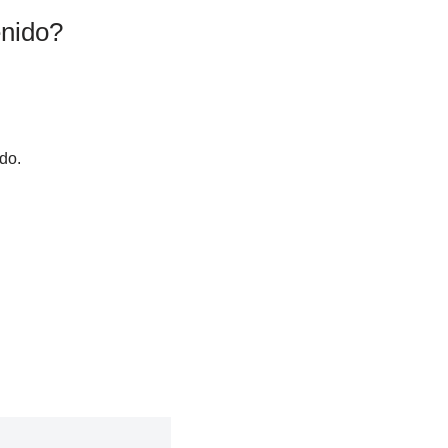
enido?
do.