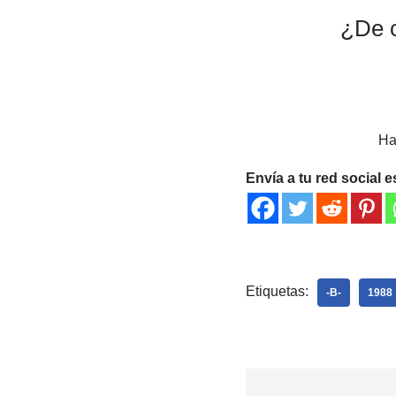
¿De c
Ha
Envía a tu red social e
Etiquetas:
-B-
1988