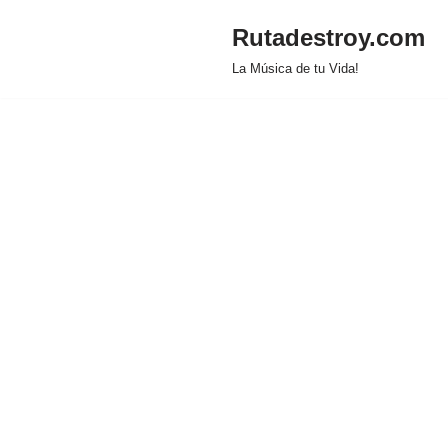
Rutadestroy.com
Saltar
La Música de tu Vida!
al
contenido