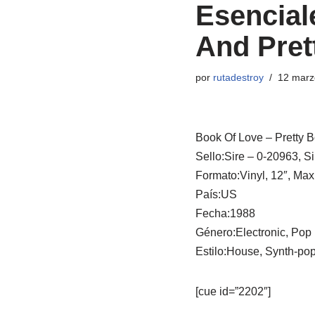
Esencial
And Prett
por
rutadestroy
12 marz
Book Of Love ‎– Pretty B
Sello:Sire ‎– 0-20963, S
Formato:Vinyl, 12″, Ma
País:US
Fecha:1988
Género:Electronic, Pop
Estilo:House, Synth-po
[cue id=”2202″]