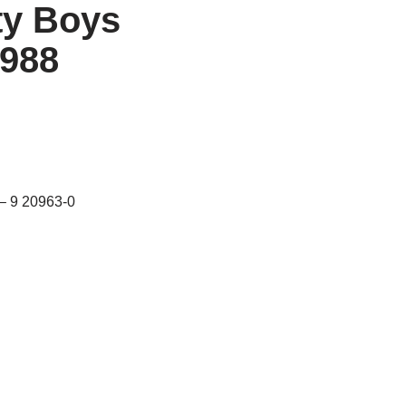
ty Boys
1988
‎– 9 20963-0