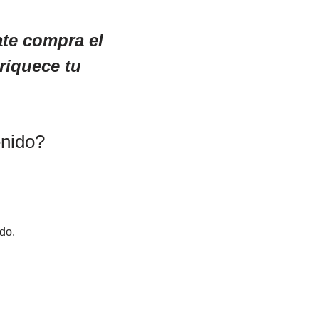
ate compra el
nriquece tu
enido?
do.