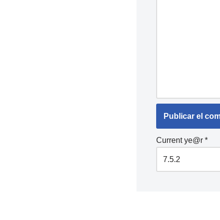
Current ye@r
*