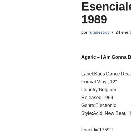
Esencial
1989
por
rutadestroy
24 ener
Agaric ‎– I Am Gonna B
Label:Kaos Dance Reco
Format:Vinyl, 12″
Country:Belgium
Released:1989
Genre:Electronic
Style:Acid, New Beat, 
[cue id=”1759″]