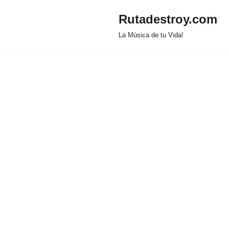
Rutadestroy.com
Saltar
La Música de tu Vida!
al
contenido