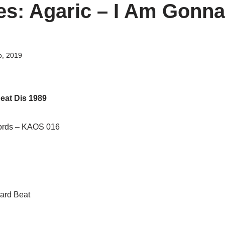
es: Agaric ‎– I Am Gonna
o, 2019
eat Dis 1989
rds ‎– KAOS 016
Hard Beat