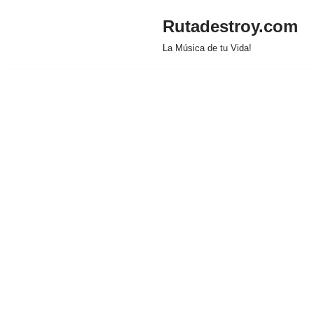
Rutadestroy.com
Saltar
La Música de tu Vida!
al
contenido