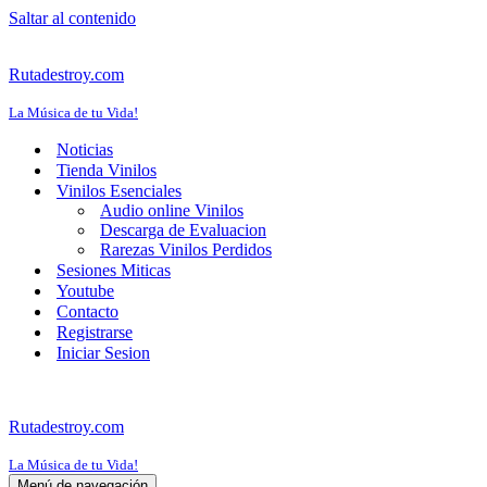
Saltar al contenido
Rutadestroy.com
La Música de tu Vida!
Noticias
Tienda Vinilos
Vinilos Esenciales
Audio online Vinilos
Descarga de Evaluacion
Rarezas Vinilos Perdidos
Sesiones Miticas
Youtube
Contacto
Registrarse
Iniciar Sesion
Rutadestroy.com
La Música de tu Vida!
Menú de navegación