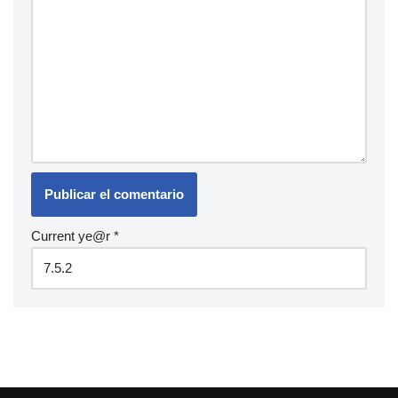
Current ye@r
*