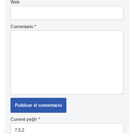
Web
Comentario
*
Current ye@r
*