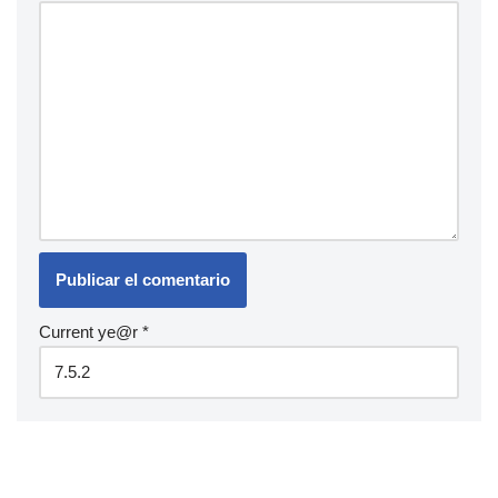
Current ye@r
*