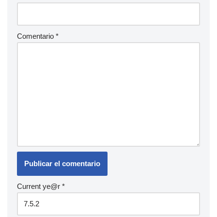
Comentario
*
Current ye@r
*