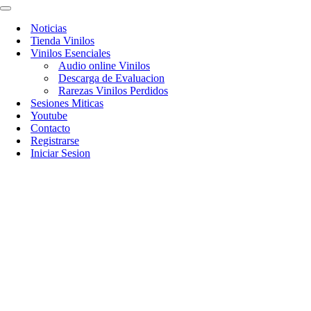
Menú
de
Menú
navegación
de
Noticias
navegación
Tienda Vinilos
Vinilos Esenciales
Audio online Vinilos
Descarga de Evaluacion
Rarezas Vinilos Perdidos
Sesiones Miticas
Youtube
Contacto
Registrarse
Iniciar Sesion