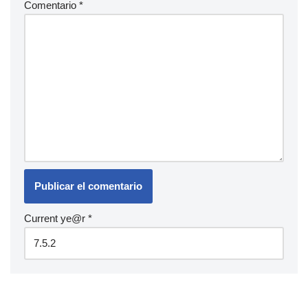
Comentario
*
Current ye@r
*