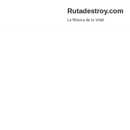
Rutadestroy.com
Saltar
La Música de tu Vida!
al
contenido