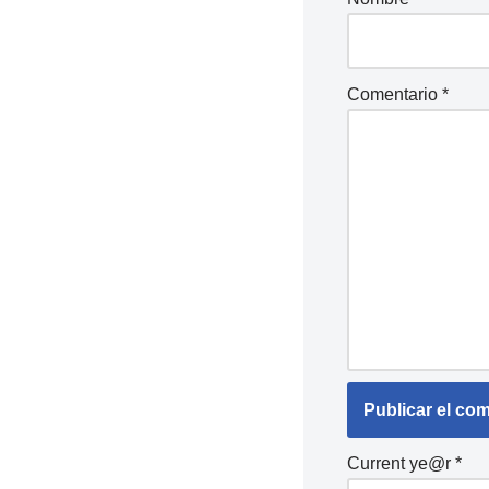
Comentario
*
Current ye@r
*