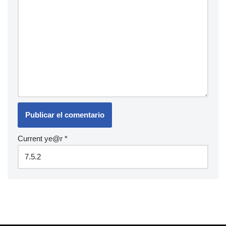
Current ye@r
*