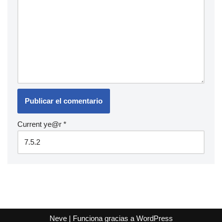
Current ye@r
*
Neve
| Funciona gracias a
WordPress