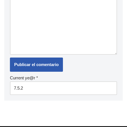
Current ye@r
*