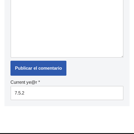
Current ye@r
*